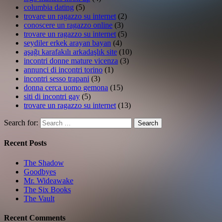
columbia dating
(5)
trovare un ragazzo su internet
(2)
conoscere un ragazzo online
(3)
trovare un ragazzo su internet
(5)
seydiler erkek arayan bayan
(4)
aşağı karafakılı arkadaşlık site
(10)
incontri donne mature vicenza
(3)
annunci di incontri torino
(1)
incontri sesso trapani
(3)
donna cerca uomo gemona
(15)
siti di incontri gay
(5)
trovare un ragazzo su internet
(13)
Search for:
Search
Recent Posts
The Shadow
Goodbyes
Mr. Wideawake
The Six Books
The Vault
Recent Comments