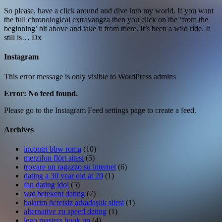
So please, have a click around and dive into my world. If you want
the full chronological extravangza then you click on the ‘from the
beginning’ bit above and take it from there. It’s been a wild ride. It
still is… Dx
Instagram
This error message is only visible to WordPress admins
Error: No feed found.
Please go to the Instagram Feed settings page to create a feed.
Archives
incontri bbw roma
(10)
merzifon flört sitesi
(5)
trovare un ragazzo su internet
(6)
dating a 30 year old at 20
(1)
fan dating idol
(5)
wat betekent dating
(7)
balarim ücretsiz arkadaşlık sitesi
(1)
alternative zu speed dating
(1)
lego masters hook up
(4)