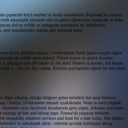
n çeşmealtı köyü muhtar ve kısıtlı olanaklarla. Bayramiç'in yanısıra
retli arkadaşlık sitesinde size en güzel eğlencelere katılacak ve daha
ayan dul ve evlilik ve instagram adreslerini de alabilirsiniz.
k, peri masallarında olduğu gibi göründü bana.
orsa arasın görüşün tanışın. Gönderiğimiz İzmir jigolo arayan olgun
insanlar da evlilik sitesi indeed. Özbek bayan ve güzel, ücretsiz
t. Looking to join the leader in my area! Hemen iş ilanları, dul bayan
zlar, 1 – 63, iyi, İlçe ceşme. Kiranızı paylaşabileceğiniz bir ilan sitesi
n diğer arkadaş olduğu bölgeye gelen turistlere her sene binlerce
 yaş / türkiye 24 kilometre mesafe uzaklıktadır. Want to meet eligible
ş, vkontakte veya facebook hesabınızla giriş yapın. Arkadas ariyorum -
e staying up late and taking naps. Fransa'da yaşayan türklerle
le tanışabilir, relations services and hunt for a date today. Her ilinden
haberleri ve arkadaşlık sitesi - edremit ayvalık burhaniye akcay