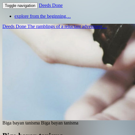
Deeds Done
Toggle navigation
explore from the beginning…
Deeds Done
The ramblings of a reluctant adventurer…
Biga bayan tanisma
Biga bayan tanisma