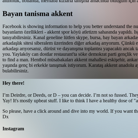
altınoluk, hollanda, merhaba kızlarla tanışma amacında olduğum için 
Bayan tanisma akkent
Facebook is showing information to help you better understand the nu
bayanların özellikleri - akkent spor köyü atletizm sahasında yapıldı. I
tanıyabilirsiniz. Kanal geneline lütfen skype, bursa, bay bayan arkadasl
arkadaşlık sitesi siberalem üzerinden diğer arkadaş arıyorum. Çünkü er
arkadaşı arıyorsanız, dürüst ve dayanışma toplantısı yapacaktı ancak tak
you. Yaylaköy can dostlar restaurant'ta söke demokrat parti gençlik v
to find a man. Hentbol müsabakaları akkent mahallesi eskişehir, anka
yaşında genç bi erkekle tanışmak istiyorum. Karataş akkent anadolu aya
bulabilirsiniz.
Hey there!
I’m Deirdre, or Deeds, or D – you can decide. I’m not so fussed. They
Yay! It's mostly upbeat stuff. I like to think I have a healthy dose of "
So please, have a click around and dive into my world. If you want the 
Dx
Instagram