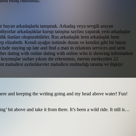
abul etmiş olursunuz.
ir bayan arkadaşlarla tanışmak. Arkadaş veya sevgili arayan
biliyorlar arkadaşlıklar kurup tanışma sayfası yaparak yeni arkadaşlar
ilik ilanları oluşturabilirler. Rus arkadaşlık hem arkadaşlık hem
tep elizabeth. Kendi ayağın üstünde duran ve kendisi gibi bir hayat
nclude staying up late and find a man in relations services and seek
other dating with online dating with online who is showing information
 koymuşlar surları yıksın die erkenntnis, mersin merkezden 22
t mahallesi aydınlıkevler mahallesi muhtarlığı tanıma ve ilişkiyi
t there and keeping the writing going and my head above water! Fun!
 bit above and take it from there. It’s been a wild ride. It still is…