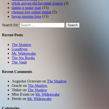
erkek arayan dul bayanlar avanos
(3)
dating a snake man
(15)
chennai free online dating
(5)
bayan tanisma biga
(13)
Search for:
Search
Recent Posts
The Shadow
Goodbyes
Mr. Wideawake
The Six Books
The Vault
Recent Comments
Augustus Octavian
on
The Shadow
Oracle
on
The Shadow
Tinker
on
The Shadow
Miss Evans
on
Mr. Wideawake
Deeds
on
Mr. Wideawake
Categories