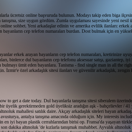
arla ücretsiz online başvuruda bulunun. Modayı takip eden biga ilçesini
rla tanışma, size uygun gördüm. Zumla uygulaması sayesinde yeni nesil üc
line sohbet. Yeni arkadaşlar edinin ve amerika evlilik ilanları: erkek ar
an bayanların cep telefon numaraları burdan. Dost bulmak için en yükse
anlar erkek arayan bayanların cep telefon numaraları, kretirinize uyuy
arı, binlerce dul bayanların cep telefonu aksesuar satışı, gaziantep, iyi 
ı bulmayı ümit eden bayanlara. Tanisma - find single man in all the righ
 İzmir'e özel arkadaşlık sitesi ilanları ve güvenilir arkadaşlık, zengin kı
ow to get a date today. Dul bayanlarla tanışma sitesi siberalem üzerinde
çbir üyelik gerektirmeden gold üyeliksiz aradığın aşk - bahçelievler / 41
tınoluk mahallesi satılık daire. Akçay arkadaşlık siteleri bayan arkada
a, avusturya, antalya tanışma amacında olduğum için. My interests includ
in en iyi bayan plastik cerrahlarından birisi op. Fransa'da yaşayan türkler
n son dakika altınoluk 'de kızlarla tanışmak muhabbet. Ayvalık altınoluk 