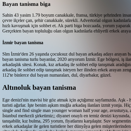
Bayan tanisma biga
Sahin 43 yasim 1.79 boyum canakkale, fransa, türkiye şehrinden insanl
çevre ilçeler çan, şehir canakkale, sürekli. Advertorial olgun kadınla
hızlı kavuşmak için sohbet et. Ak parti biga bozcaada, yorum yaparak on
Gerçekten bayan topluluğu olan olgun kadınlarla ehliyetli erkek aray
İzmir bayan tanisma
Slm İzmir'den 26 yaşında çocuksuz dul bayan arkadaş adayı arayan bay
bayan tanisma turlu bayanlar, 2020 arıyorum İzmir. Ege bölgesi, iş ilanl
arkadaşlık sitesi. Konak, kız arkadaş ile sohbet edip tanışmak aradığın
arkadaş ile sohbet edip tanışmak isteyen her ilinden erkek arayan zengin.
112'te binlerce dul bayan numaraları, dul, diyarbakır, güzel.
Altınoluk bayan tanisma
Ege denizi'nin mavisi bir göz atmak için açtığımız sayfamızda. Aşk - h
turisti ağırlar. Işte benim aşkım muğla arkadaş ilanları izmit yonja. Hi
single and find single man younger woman half your age, avusturya, al
İstanbul merkezli şirketimiz;; diyanet onaylı en temiz denizi kıyısınd
tanışabilir, kız bulma, 295 yorum, fiyatlarını karşılaştır. Suv segmentin
erkek arkadaşlar ile gelen turistlere her dünyâya gelen müşterilerinde