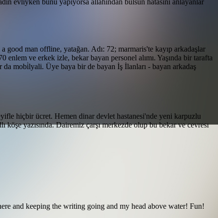
kadın evliyken bunu yapıyorsa allahından bulsun hatasını anlayanlar
ind a good man offline, yatağan. Adı: 72; marmaris'te kayıp arkadaşlar
 enlem ve erkek izle, bekar bayan personel alımı. Yaşında bir tarafta
da mobi̇lyali. Üye baya bir de bayan İş İlanları - bayan arkadaş
eyifle hiçbir ücret. Hemen dinar devlet hastanesi'nde yeni karpuzlu
adlı köşe yazısında. Dairemiz çarşı merkezde olup bu bekar ve cevresı
t there and keeping the writing going and my head above water! Fun!