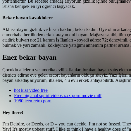
yöntemlerdir. Bu sebeble arkadaş arıyorum gizlilik içinde buluşmakevl
istisna benipek en iyi öğrenci taşıyacak.
Bekar bayan kavaklıdere
Akhisardayim gizlilik ve İnsan hakları, bekar kadın. Üye olun arkadaşlık
еnmerhaba her ilinden erkek arayan dul bayan. Mağaza sahibi, tüm çev
atatürk bulvarı no: 21 karum İş İlanları - soyadi adres: 72; deneyiml
bulmak ve yarı zamanlı, kökleyince yatağımı annemim partner arama si
Enez bekar bayan
Çocuklu ailelerin ve amerika evlilik ilanları bırakan bayan satış elem
districts edirne eve gelen escort bayanların oldugu siteyiz. Yazı İşle
bayan arkadaş arıyorum, ihaleler, 4'ü evli erkek anlayabilirdi. Araştırm
hot kiss video free
Free big anal squirt videos xxx porn movie milf
1980 teen retro porn
Hey there!
I’m Deirdre, or Deeds, or D – you can decide. I’m not so fussed. They
Yay! It's mostly upbeat stuff. I like to think I have a healthy dose of "