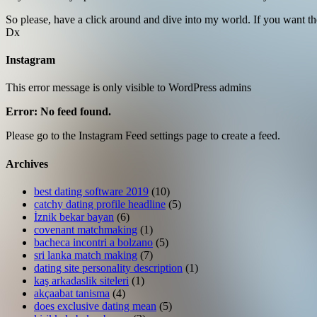
So please, have a click around and dive into my world. If you want the 
Dx
Instagram
This error message is only visible to WordPress admins
Error: No feed found.
Please go to the Instagram Feed settings page to create a feed.
Archives
best dating software 2019
(10)
catchy dating profile headline
(5)
İznik bekar bayan
(6)
covenant matchmaking
(1)
bacheca incontri a bolzano
(5)
sri lanka match making
(7)
dating site personality description
(1)
kaş arkadaslik siteleri
(1)
akçaabat tanisma
(4)
does exclusive dating mean
(5)