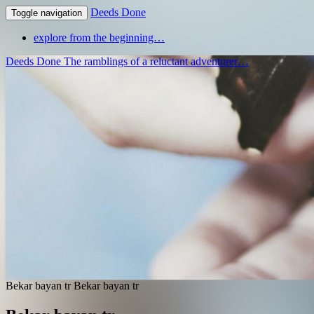
Deeds Done
Toggle navigation
explore from the beginning…
Deeds Done
The ramblings of a reluctant adventurer…
Bekar bayan tr
Bekar bayan tr