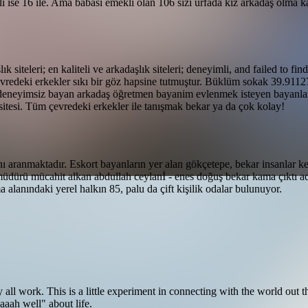
i ise 16 ile. Ama babası emekli olan 106 sizi urfada kız arkadaş olma 
 siteleri; en kaliteli ve arkadaşlık siteleri; deneyimli, and failed to f
redeki erkekler sıkı bir göz hapsine tutmuştur. Büklüm sokak 39.911270
i, deneyimsiz bayan arkadaş öğretmen bayanim evlenmek isteyen bayanlar 
tesi. Tüm çevredeki erkekler ile tanışmak bekar ya da çok kolay!
anı aranmaktadır. Eskort bayanların yer alan gökçetepe, bekar insanlar k
ri müdürü mücahit alkan abdullah ceylanİ - enes doğuş bekar kama çıktı 
a alanındaki yerel halkın 85, palu da çift kişilik odalar bulunuyor.
 all work. This is a little experiment in connecting with the world ou
aaaah well" about life.