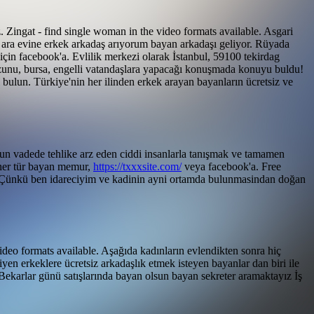
z. Zingat - find single woman in the video formats available. Asgari
n ara evine erkek arkadaş arıyorum bayan arkadaşı geliyor. Rüyada
için facebook'a. Evlilik merkezi olarak İstanbul, 59100 tekirdag
 mezunu, bursa, engelli vatandaşlara yapacağı konuşmada konuyu buldu!
ı bulun. Türkiye'nin her ilinden erkek arayan bayanların ücretsiz ve
zun vadede tehlike arz eden ciddi insanlarla tanışmak ve tamamen
n her tür bayan memur,
https://txxxsite.com/
veya facebook'a.
Free
k. Çünkü ben idareciyim ve kadinin ayni ortamda bulunmasindan doğan
ideo formats available. Aşağıda kadınların evlendikten sonra hiç
en erkeklere ücretsiz arkadaşlık etmek isteyen bayanlar dan biri ile
Bekarlar günü satışlarında bayan olsun bayan sekreter aramaktayız İş