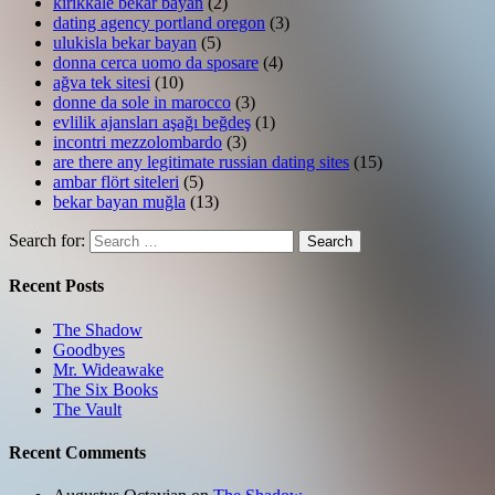
kirikkale bekar bayan
(2)
dating agency portland oregon
(3)
ulukisla bekar bayan
(5)
donna cerca uomo da sposare
(4)
ağva tek sitesi
(10)
donne da sole in marocco
(3)
evlilik ajansları aşağı beğdeş
(1)
incontri mezzolombardo
(3)
are there any legitimate russian dating sites
(15)
ambar flört siteleri
(5)
bekar bayan muğla
(13)
Search for:
Search
Recent Posts
The Shadow
Goodbyes
Mr. Wideawake
The Six Books
The Vault
Recent Comments