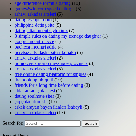
age difference formula dating
(10)
games2win.com speed dating 2
(5)
arhavi arkadas siteleri
(6)
dating escape room
(1)
philippine dating site
(5)
dating attachment style quiz
(7)
8 simple rules on dating my teenage daughter
(1)
coppie incontri lecce
(1)
bacheca incontri adria
(4)
ucretsiz arkadaslik sitesi konaklı
(5)
arhavi arkadas siteleri
(2)
uomo cerca uomo messina e provincia
(3)
arhavi arkadas siteleri
(5)
free online dating platform for singles
(4)
the hook up ubiquiti
(10)
friends for a long time before dating
(3)
ahlat arkadaşlık sitesi
(1)
dating soulmate sites
(3)
çöpçatan doruklu
(15)
erkek arayan bayan ilanları İsabeyli
(5)
arhavi arkadas siteleri
(13)
Search for:
Search
Recent Posts