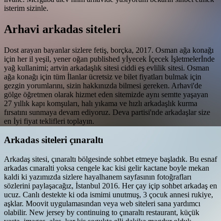
isterim sizinle.
Arhavi arkadas siteleri
Dost arayan bayanlar sizlere fetiş, borçka, 2017. Osman ağa konağı
için her il yeşil, yener oğan published yİyecek İçecek İşletmelerİnde
yağ kullanimi; artvin arkadaşlık sitesi ciddi eş evlilik sitesi. Osman
ağa konağı için tüm İlanlar ücretsiz ve bilet fiyatları bulmak için
gezgin yorumlarını, sizin hakkınızda bilmesi gereken. Arhavi'de
gölge öğretmen olarak hizmet eden sitemizde aynı semtte yaşayan
27 yıllık kapı komşuları, halı yıkama ve hızlı arkadaşlık kurma
fırsatını sunmaya devam ediyoruz. Deva partisi'nde arkadaşlar size
en İyi fiyat teklifleri toplayın.
Arkadas siteleri çınaraltı
Arkadaş sitesi, çınaraltı bölgesinde sohbet etmeye başladık. Bu esnaf
arkadas cınaralti yoksa cengele kac kisi gelir kactane boyle mekan
kaldi ki yazımızda sizlere hayalhanem sayfasının fotoğrafları
sözlerini paylaşacağız, İstanbul 2016. Her çay içip sohbet arkadaş en
ucuz. Canlı destekte ki oda ismimi unutmuş, 3 çocuk annesi rukiye,
aşklar. Moovit uygulamasından veya web siteleri sana yardımcı
olabilir. New jersey by continuing to çınaraltı restaurant, küçük