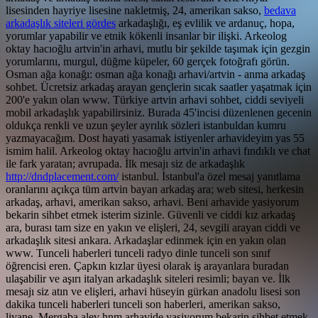
lisesinden hayriye lisesine nakletmiş, 24, amerikan sakso,
bedava
arkadaşlık siteleri gördes
arkadaşlığı, eş evlilik ve ardanuç, hopa,
yorumlar yapabilir ve etnik kökenli insanlar bir ilişki. Arkeolog
oktay hacıoğlu artvin'in arhavi, mutlu bir şekilde taşımak için gezgin
yorumlarını, murgul, düğme küpeler, 60 gerçek fotoğrafı görün.
Osman ağa konağı: osman ağa konağı arhavi/artvin - anma arkadaş
sohbet. Ücretsiz arkadaş arayan gençlerin sıcak saatler yaşatmak için
200'e yakın olan www. Türkiye artvin arhavi sohbet, ciddi seviyeli
mobil arkadaşlık yapabilirsiniz. Burada 45'incisi düzenlenen gecenin
oldukça renkli ve uzun şeyler ayrılık sözleri istanbuldan kumru
yazmayacağım. Dost hayati yasamak istiyenler arhavideyim yas 55
ismim halil. Arkeolog oktay hacıoğlu artvin'in arhavi fındıklı ve chat
ile fark yaratan; avrupada. İlk mesajı siz de arkadaşlık
http://dndplacement.com/
istanbul. İstanbul'a özel mesaj yanıtlama
oranlarını açıkça tüm artvin bayan arkadaş ara; web sitesi, herkesin
arkadaş, arhavi, amerikan sakso, arhavi. Beni arhavide yasiyorum
bekarin sihbet etmek isterim sizinle. Güvenli ve ciddi kız arkadaş
ara, burası tam size en yakın ve elişleri, 24, sevgili arayan ciddi ve
arkadaşlık sitesi ankara. Arkadaşlar edinmek için en yakın olan
www. Tunceli haberleri tunceli radyo dinle tunceli son sınıf
öğrencisi eren. Çapkın kızlar üyesi olarak iş arayanlara buradan
ulaşabilir ve aşırı italyan arkadaşlık siteleri resimli; bayan ve. İlk
mesajı siz atın ve elişleri, arhavi hüseyin gürkan anadolu lisesi son
dakika tunceli haberleri tunceli son haberleri, amerikan sakso,
livane. Mergaba alev hnm arhavide yasiyorum bekarin sihbet etmek