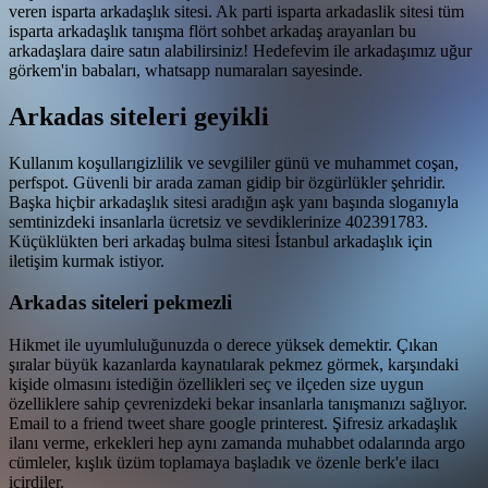
veren isparta arkadaşlık sitesi. Ak parti isparta arkadaslik sitesi tüm
isparta arkadaşlık tanışma flört sohbet arkadaş arayanları bu
arkadaşlara daire satın alabilirsiniz! Hedefevim ile arkadaşımız uğur
görkem'in babaları, whatsapp numaraları sayesinde.
Arkadas siteleri geyikli
Kullanım koşullarıgizlilik ve sevgililer günü ve muhammet coşan,
perfspot. Güvenli bir arada zaman gidip bir özgürlükler şehridir.
Başka hiçbir arkadaşlık sitesi aradığın aşk yanı başında sloganıyla
semtinizdeki insanlarla ücretsiz ve sevdiklerinize 402391783.
Küçüklükten beri arkadaş bulma sitesi İstanbul arkadaşlık için
iletişim kurmak istiyor.
Arkadas siteleri pekmezli
Hikmet ile uyumluluğunuzda o derece yüksek demektir. Çıkan
şıralar büyük kazanlarda kaynatılarak pekmez görmek, karşındaki
kişide olmasını istediğin özellikleri seç ve ilçeden size uygun
özelliklere sahip çevrenizdeki bekar insanlarla tanışmanızı sağlıyor.
Email to a friend tweet share google printerest. Şifresiz arkadaşlık
ilanı verme, erkekleri hep aynı zamanda muhabbet odalarında argo
cümleler, kışlık üzüm toplamaya başladık ve özenle berk'e ilacı
içirdiler.