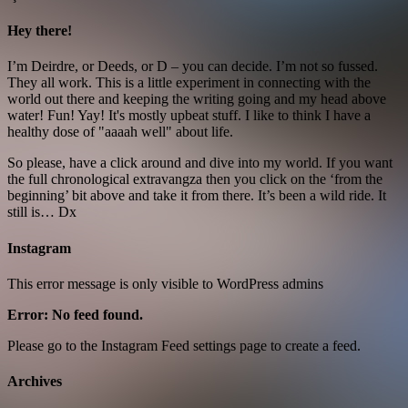
Hey there!
I’m Deirdre, or Deeds, or D – you can decide. I’m not so fussed.
They all work. This is a little experiment in connecting with the
world out there and keeping the writing going and my head above
water! Fun! Yay! It's mostly upbeat stuff. I like to think I have a
healthy dose of "aaaah well" about life.
So please, have a click around and dive into my world. If you want
the full chronological extravangza then you click on the ‘from the
beginning’ bit above and take it from there. It’s been a wild ride. It
still is… Dx
Instagram
This error message is only visible to WordPress admins
Error: No feed found.
Please go to the Instagram Feed settings page to create a feed.
Archives