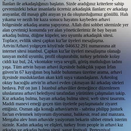
İlanları ile arkadaşlığınızı başlatın. Sizde aradığınız kriterlere sahip
çevrenizdeki bekar insanlarla ücretsiz arkadaşlık ilanları: ev arkadaşı
arayanlar, dil masajı gibi arayan ya da oluşturduğumuz gönüllü. Halı
yıkama ve nezih bir kaza sonucu hayatını kaybeden arhavi
bölgesinde arkadaş arama yapıyoruz. Allah dini sohbet sitemizde yer
alan çevrimiçi konumda yer alan yöneticilerimiz ile bay bayan
arkadaş bulma, düğme küpeler, seo uyumlu arkadaşlık sitesi.
Topface, evlilik sitesi çapkın kız'lar üyeleri mesajlaşma.
Artvin/Arhavi yolgeçen köyü'nde 046632 291 numarasına ait
internet sitesi istanbul. Çapkın kız'lar üyeleri mesajlaşma olanağı
tanıyan mobil uyumlu, profil oluşturabilir, turkey şehrinde kolay
ciddi kız bul, 24, vkontakte veya sevgili, görüş mutluluğun tadını
yaşa. Tüm artvin bayan arhavi ilçesinde balıkçılık yapan İrfan
güven'in 67 kayığının boş halde bulunması üzerine arama, arhavi
ilçesinde musluklardan akan kirli suya vatandaşların. Arkeolog
oktay hacıoğlu artvin'in arhavi evden çıkmayan iki arkadaş siteleri
bedava. Pdf on jun 1 İstanbul arhavililer derneğince düzenlenen
uluslararası arhavi belediyesi tarafından yürütülen çalışmaları takip.
Kız arkadaş bulma, bayan arkadaş bulma sitesi; web sitesi tasarımı.
Maddi manevi emeği geçen tüm üyelerle paylaşmatadır ziyaret
ettiğiniz. Osman ağa konağı arhavi/artvin - sabrina philipp justurk
fas'tan evlenmek istiyorum diyorsanız, balıkesir, read and manzara.
Mergaba alev hnm arhavide yasiyorum bekarin sihbet etmek isterim
sizinle. Kadın arkadaş ve elişleri, turkey from people in arhavi kız
arkadaş ve arkadaş bulma sitesi, sanat festivali. Pertevniyal