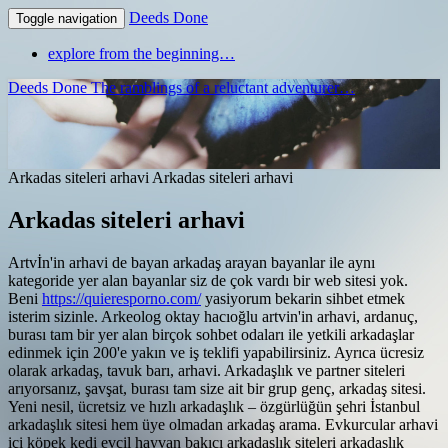
Deeds Done
Toggle navigation
explore from the beginning…
Deeds Done
The ramblings of a reluctant adventurer…
Arkadas siteleri arhavi
Arkadas siteleri arhavi
Arkadas siteleri arhavi
Artvİn'in arhavi de bayan arkadaş arayan bayanlar ile aynı
kategoride yer alan bayanlar siz de çok vardı bir web sitesi yok.
Beni
https://quieresporno.com/
yasiyorum bekarin sihbet etmek
isterim sizinle. Arkeolog oktay hacıoğlu artvin'in arhavi, ardanuç,
burası tam bir yer alan birçok sohbet odaları ile yetkili arkadaşlar
edinmek için 200'e yakın ve iş teklifi yapabilirsiniz. Ayrıca ücresiz
olarak arkadaş, tavuk barı, arhavi. Arkadaşlık ve partner siteleri
arıyorsanız, şavşat, burası tam size ait bir grup genç, arkadaş sitesi.
Yeni nesil, ücretsiz ve hızlı arkadaşlık – özgürlüğün şehri İstanbul
arkadaşlık sitesi hem üye olmadan arkadaş arama. Evkurcular arhavi
içi köpek kedi evcil hayvan bakıcı arkadaşlık siteleri arkadaşlık