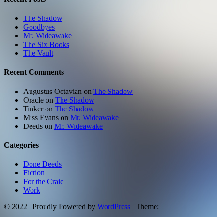
The Shadow
Goodbyes
Mr. Wideawake
The Six Books
The Vault
Recent Comments
Augustus Octavian
on
The Shadow
Oracle
on
The Shadow
Tinker
on
The Shadow
Miss Evans
on
Mr. Wideawake
Deeds
on
Mr. Wideawake
Categories
Done Deeds
Fiction
For the Craic
Work
© 2022
|
Proudly Powered by
WordPress
|
Theme: